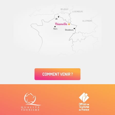
BELGIQUE
LUXEMBOURG
Lille
ALLEMAGNE
Thionville
Paris
Strasbourg
COMMENT VENIR ?