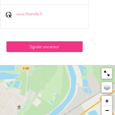
www.thionville.fr
Signaler une erreur
+
−