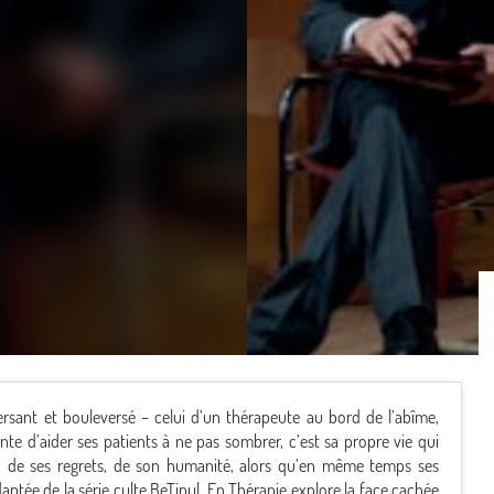
ersant et bouleversé – celui d’un thérapeute au bord de l’abîme,
ente d’aider ses patients à ne pas sombrer, c’est sa propre vie qui
es, de ses regrets, de son humanité, alors qu’en même temps ses
aptée de la série culte BeTipul, En Thérapie explore la face cachée