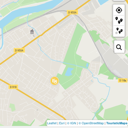
Leaflet
|
Esri
|
© IGN
|
© OpenStreetMap
|
TouristicMaps