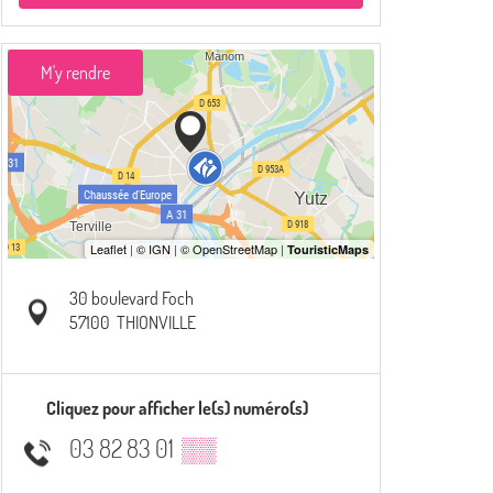
M'y rendre
30 boulevard Foch
57100
THIONVILLE
Cliquez pour afficher le(s) numéro(s)
03 82 83 01
▒▒