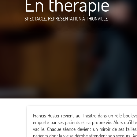
En thérapie
SPECTACLE, REPRÉSENTATION
À THIONVILLE
Francis Huster revient au Théâtre dans un rôle boulev
emporté par ses patients et sa propre vie. Alors qu’il t
vacille. Chaque séance devient un miroir de ses faill
patients dont la vie se dérobe attendent son secours. Ad