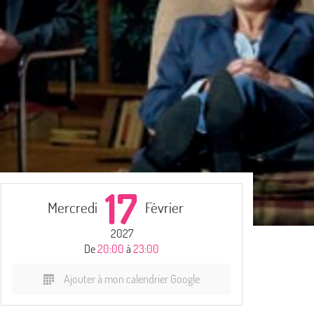
17
Mercredi
Février
2027
De
20:00
à
23:00
Ajouter à mon calendrier Google