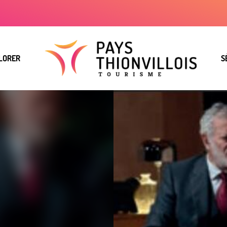
LORER
S