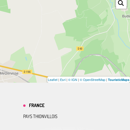
Leaflet
|
Esri
|
© IGN
|
© OpenStreetMap
|
TouristicMaps
FRANCE
PAYS THIONVILLOIS