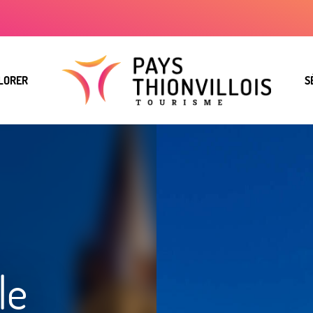
LORER
S
le