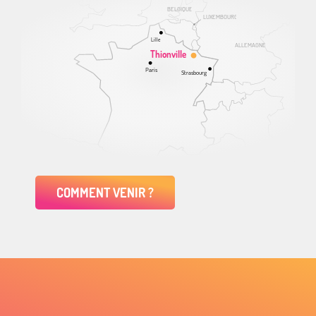
BELGIQUE
LUXEMBOURG
Lille
ALLEMAGNE
Thionville
Paris
Strasbourg
COMMENT VENIR ?