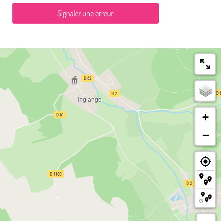
Signaler une erreur
+
−