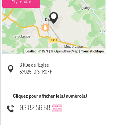
M'y rendre
3 Rue de l'Eglise
57925
DISTROFF
Cliquez pour afficher le(s) numéro(s)
03 82 56 88
▒▒