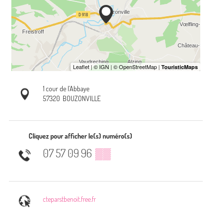
1 cour de l'Abbaye
57320
BOUZONVILLE
Cliquez pour afficher le(s) numéro(s)
07 57 09 96
▒▒
cteparstbenoit.free.fr