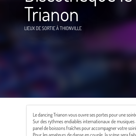
Trianon
LIEUX DE SORTIE
À THIONVILLE
Le dancing Trianon vous ouvre ses portes pour une soiré
Sur des rythmes endiablés internationaux de musiques 
panel de boissons fraîches pour accompagner votre soirée
Pour les amateurs de danse en couple, la scène sera fa