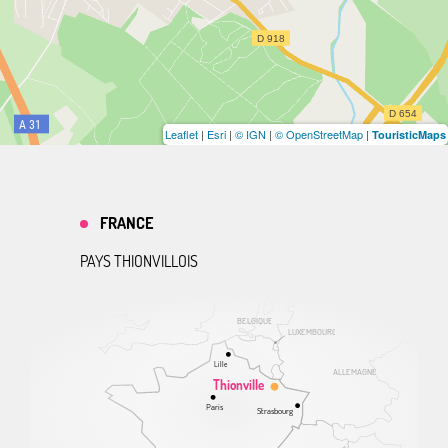
Leaflet
|
Esri
|
© IGN
|
© OpenStreetMap
|
TouristicMaps
FRANCE
PAYS THIONVILLOIS
BELGIQUE
LUXEMBOURG
Lille
ALLEMAGNE
Thionville
Paris
Strasbourg