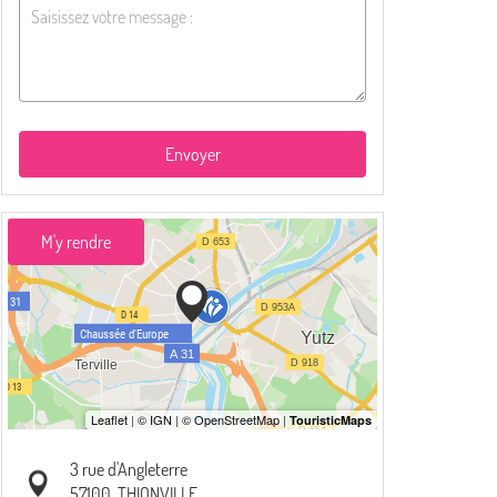
Envoyer
M'y rendre
3 rue d'Angleterre
57100
THIONVILLE