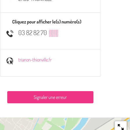
Cliquez pour afficher le(s) numéro(s)
03 82 82 70
▒▒
trianon-thionville.fr
Signaler une erreur