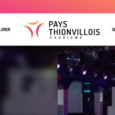
LORER
S