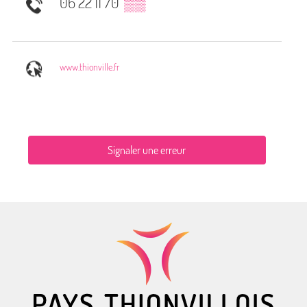
06 22 11 70
▒▒
www.thionville.fr
Signaler une erreur