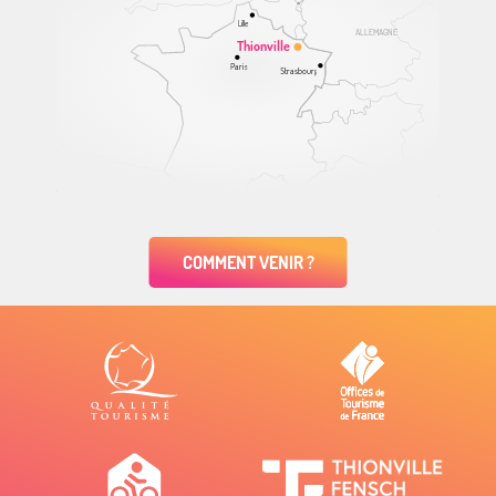
Lille
ALLEMAGNE
Thionville
Paris
Strasbourg
COMMENT VENIR ?