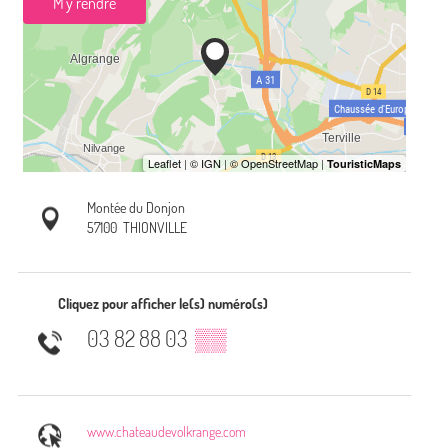
M'y rendre
Montée du Donjon
57100
THIONVILLE
Cliquez pour afficher le(s) numéro(s)
03 82 88 03
▒▒
www.chateaudevolkrange.com