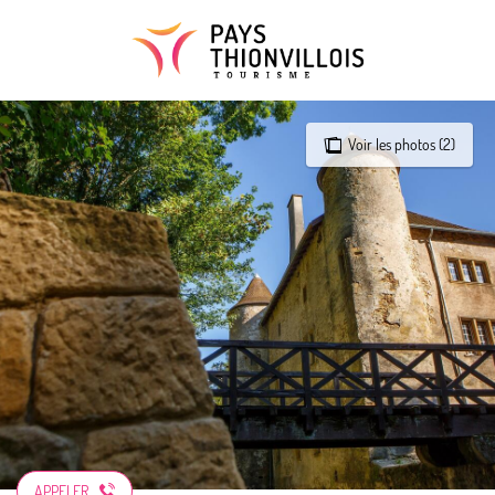
Aller
au
contenu
principal
Voir les photos (2)
APPELER