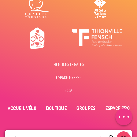
MENTIONS LÉGALES
Description
ESPACE PRESSE
Prestations
Tarifs
CGV
Ouvertures
ACCUEIL VÉLO
BOUTIQUE
GROUPES
ESPACE PRO
Contacter par
email