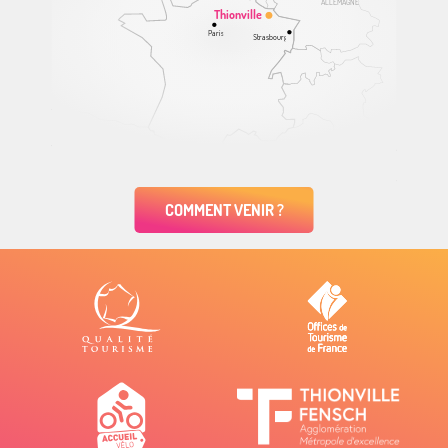
ALLEMAGNE
Thionville
Paris
Strasbourg
COMMENT VENIR ?