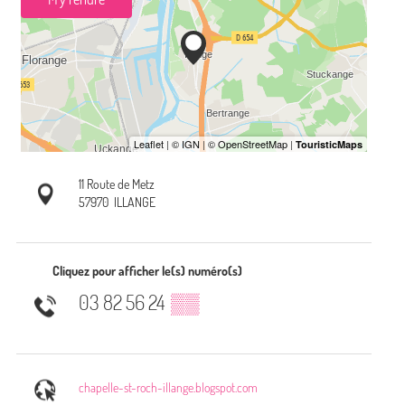
11 Route de Metz
57970
ILLANGE
Cliquez pour afficher le(s) numéro(s)
03 82 56 24
▒▒
chapelle-st-roch-illange.blogspot.com