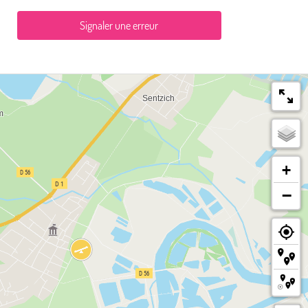
Signaler une erreur
+
−