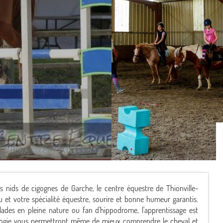
s nids de cigognes de Garche, le centre équestre de Thionville-
 et votre spécialité équestre, sourire et bonne humeur garantis.
des en pleine nature ou fan d'hippodrome, l'apprentissage est
hologie vous permettront même de mieux comprendre le cheval et