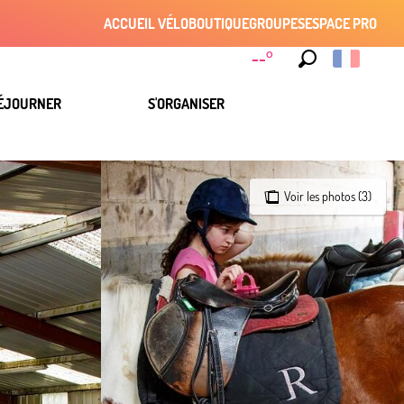
ACCUEIL VÉLO
BOUTIQUE
GROUPES
ESPACE PRO
--°
Recherche
ÉJOURNER
S'ORGANISER
Voir les photos (3)