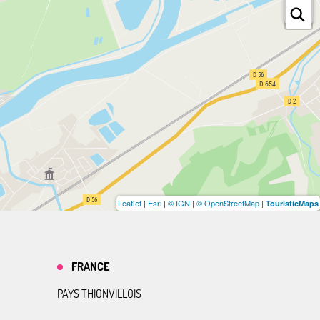
Leaflet
|
Esri
|
© IGN
|
© OpenStreetMap
|
TouristicMaps
FRANCE
PAYS THIONVILLOIS