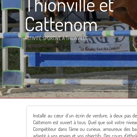
Thionville et
Cattenom
ACTIVITÉ SPORTIVE
À THIONVILLE
Installé au cœur d’un écrin de verdure, à deux pas de
Cattenom est ouvert à tous. Quel que soit votre niveau
Compétiteur dans l'âme ou curieux, amoureux des bala
adapté à vos envies et vos objectifs. Des cours d'ét