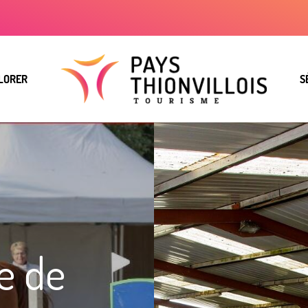
LORER
S
e de