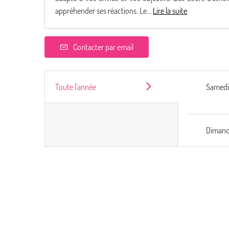
appréhender ses réactions. Le...
Lire la suite
Contacter par email
Toute l'année
Samed
Diman