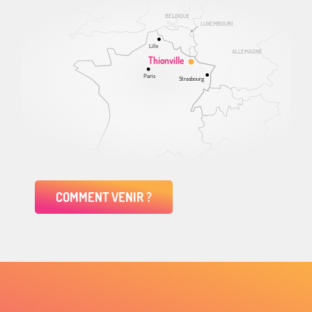
BELGIQUE
LUXEMBOURG
Lille
ALLEMAGNE
Thionville
Paris
Strasbourg
COMMENT VENIR ?