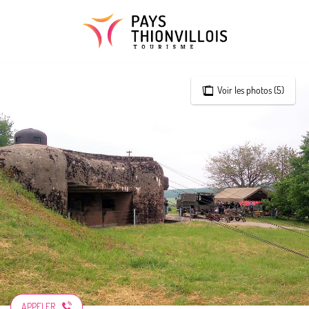
Aller
au
contenu
principal
Voir les photos (5)
APPELER