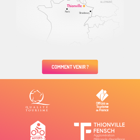
ALLEMAGNE
Thionville
Paris
Strasbourg
COMMENT VENIR ?