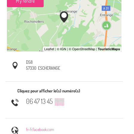
M'y rendre
D58
57330
ESCHERANGE
Cliquez pour afficher le(s) numéro(s)
06 47 13 45
▒▒
fr-fr.facebook.com