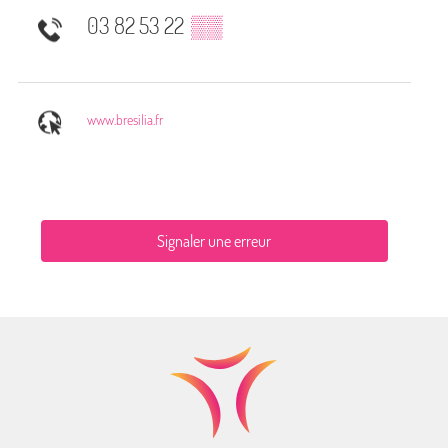
03 82 53 22
▒▒
www.bresilia.fr
Signaler une erreur