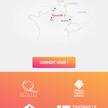
BELGIQUE
LUXEMBOURG
Lille
ALLEMAGNE
Thionville
Paris
Strasbourg
COMMENT VENIR ?