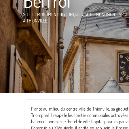
Beffroi
SITE ET MONUMENT HISTORIQUES,
SITE - MONUMENT,
ARCHI
À THIONVILLE
Planté au milieu du centre ville de Thionville, sa giroue
Triomphal, il rappelle les libertés communales octroyées
bâtiment annexe de l'hôtel de ville, hôpital pour les pauvre
Construit au XIVe siècle, il abrite en son sein la Gro