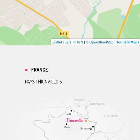
Leaflet
|
Esri
|
© IGN
|
© OpenStreetMap
|
TouristicMaps
FRANCE
PAYS THIONVILLOIS
BELGIQUE
LUXEMBOURG
Lille
ALLEMAGNE
Thionville
Paris
Strasbourg