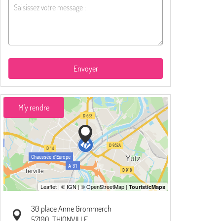
Envoyer
M'y rendre
30 place Anne Grommerch
57100
THIONVILLE