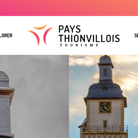
LORER
S