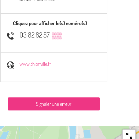
Cliquez pour afficher le(s) numéro(s)
03 82 82 57
▒▒
www.thionville.fr
Signaler une erreur