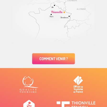
LUXEMBOURG
Lille
ALLEMAGNE
Thionville
Paris
Strasbourg
COMMENT VENIR ?