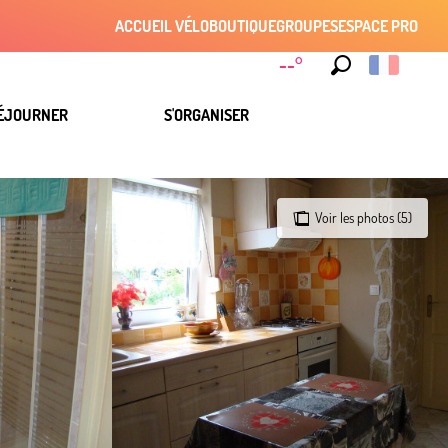
ACCUEIL VÉLO
BOUTIQUE
GROUPES
ESPACE PRO
--°
Recherche
ÉJOURNER
S'ORGANISER
Voir les photos (5)