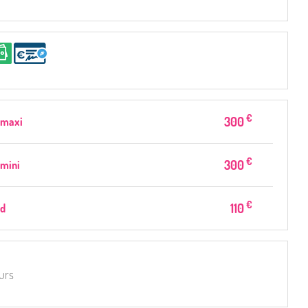
€
300
 maxi
€
300
mini
€
110
d
ours