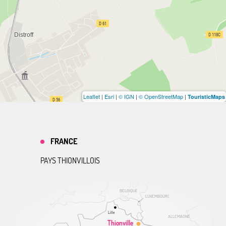
Leaflet
|
Esri
|
© IGN
|
© OpenStreetMap
|
TouristicMaps
FRANCE
PAYS THIONVILLOIS
BELGIQUE
LUXEMBOURG
Lille
ALLEMAGNE
Thionville