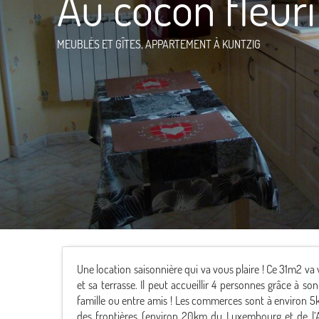
Au cocon fleuri
MEUBLÉS ET GÎTES,
APPARTEMENT
À KUNTZIG
Une location saisonnière qui va vous plaire ! Ce 31m2 va
et sa terrasse. Il peut accueillir 4 personnes grâce à 
famille ou entre amis ! Les commerces sont à environ 5
des frontières (environ 20km du Luxembourg et de l’A