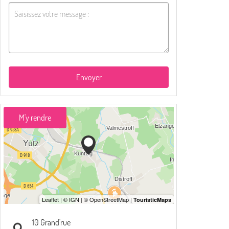
Envoyer
M'y rendre
10 Grand'rue