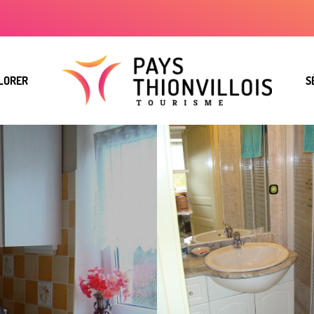
LORER
S