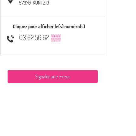
57970
KUNTZIG
Cliquez pour afficher le(s) numéro(s)
03 82 56 62
▒▒
Signaler une erreur