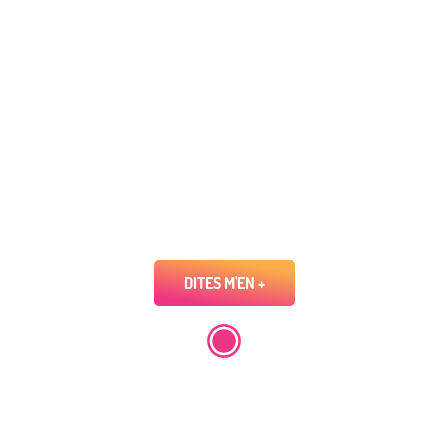
Parc du haut-fourneau U4
DITES M'EN +