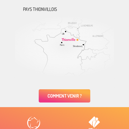
PAYS THIONVILLOIS
BELGIQUE
LUXEMBOURG
Lille
ALLEMAGNE
Thionville
Paris
Strasbourg
COMMENT VENIR ?