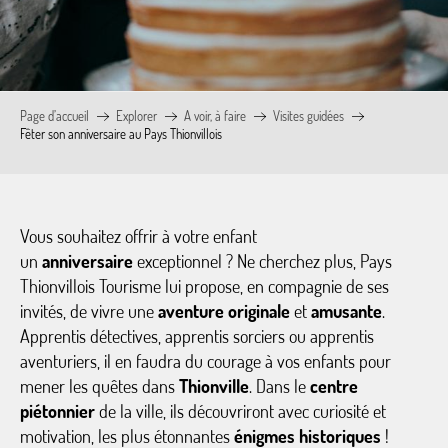
Page d’accueil
Explorer
A voir, à faire
Visites guidées
Fêter son anniversaire au Pays Thionvillois
Vous souhaitez offrir à votre enfant
un
anniversaire
exceptionnel ? Ne cherchez plus, Pays
Thionvillois Tourisme lui propose, en compagnie de ses
invités, de vivre une
aventure originale
et
amusante
.
Apprentis détectives, apprentis sorciers ou apprentis
aventuriers, il en faudra du courage à vos enfants pour
mener les quêtes dans
Thionville
. Dans le
centre
piétonnier
de la ville, ils découvriront avec curiosité et
motivation, les plus étonnantes
énigmes historiques
!