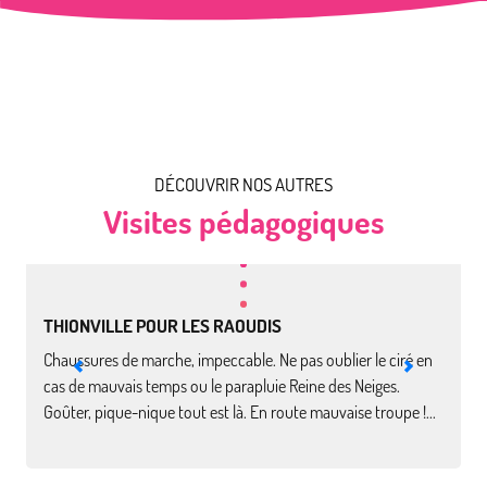
DÉCOUVRIR NOS AUTRES
6
€
Visites pédagogiques
5
par enfant*
par
THIONVILLE POUR LES RAOUDIS
Chaussures de marche, impeccable. Ne pas oublier le ciré en
D
cas de mauvais temps ou le parapluie Reine des Neiges.
s
Goûter, pique-nique tout est là. En route mauvaise troupe !...
I