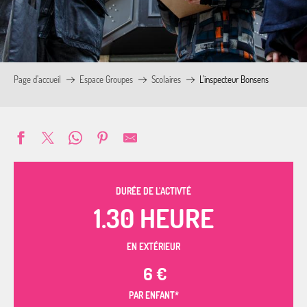
Page d’accueil
Espace Groupes
Scolaires
L’inspecteur Bonsens
DURÉE DE L'ACTIVTÉ
1.30 HEURE
EN EXTÉRIEUR
6
€
PAR ENFANT*