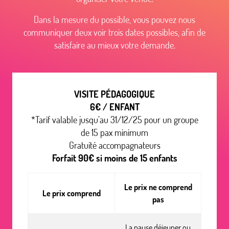
Dans la mesure du possible, vous pouvez nous
communiquer deux voir trois dates possibles, afin de
satisfaire au mieux votre demande.
VISITE PÉDAGOGIQUE
6€ / ENFANT
*Tarif valable jusqu’au 31/12/25 pour un groupe
de 15 pax minimum
Gratuité accompagnateurs
Forfait 90€ si moins de 15 enfants
Le prix ne comprend
Le prix comprend
pas
La pause déjeuner ou