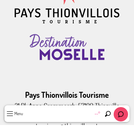
Pays Thionvillois Tourisme
31 Pl. Anne Grommerch, 57100 Thionville
--°
Menu
Tel. +33 3 82 53 33 18
Recherche
tourisme@thionville.net