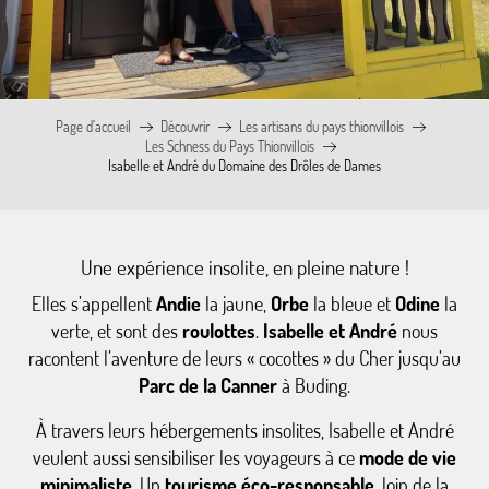
Page d’accueil
Découvrir
Les artisans du pays thionvillois
Les Schness du Pays Thionvillois
Isabelle et André du Domaine des Drôles de Dames
Une expérience insolite, en pleine nature !
Elles s’appellent
Andie
la jaune,
Orbe
la bleue et
Odine
la
verte, et sont des
roulottes
.
Isabelle et André
nous
racontent l’aventure de leurs « cocottes » du Cher jusqu’au
Parc de la Canner
à Buding.
À travers leurs hébergements insolites, Isabelle et André
veulent aussi sensibiliser les voyageurs à ce
mode de vie
minimaliste
. Un
tourisme éco-responsable
, loin de la