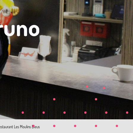
runo
estaurant Les Moulins Bleus