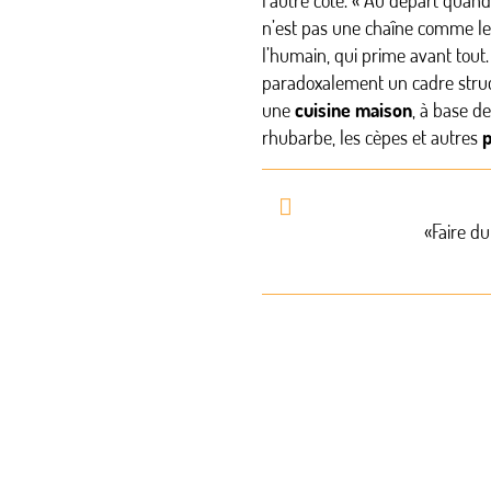
l’autre côté. « Au départ quand j
n’est pas une chaîne comme les
l’humain, qui prime avant tout
paradoxalement un cadre struct
une
cuisine maison
, à base d
rhubarbe, les cèpes et autres
p
«Faire du