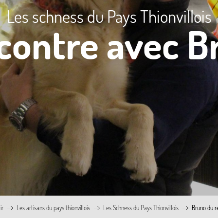
Les schness du Pays Thionvillois
contre avec B
ir
Les artisans du pays thionvillois
Les Schness du Pays Thionvillois
Bruno du r