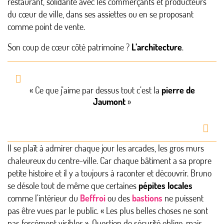
restaurant, solidarité avec les commerçants et producteurs
du cœur de ville, dans ses assiettes ou en se proposant
comme point de vente.
Son coup de cœur côté patrimoine ?
L’architecture
.
« Ce que j’aime par dessus tout c’est la
pierre de
Jaumont
»
Il se plaît à admirer chaque jour les arcades, les gros murs
chaleureux du centre-ville. Car chaque bâtiment a sa propre
petite histoire et il y a toujours à raconter et découvrir. Bruno
se désole tout de même que certaines
pépites locales
comme l’intérieur du
Beffroi
ou des
bastions
ne puissent
pas être vues par le public. « Les plus belles choses ne sont
pas forcément visibles ». Question de sécurité oblige, mais