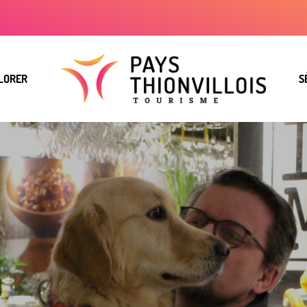
LORER
S