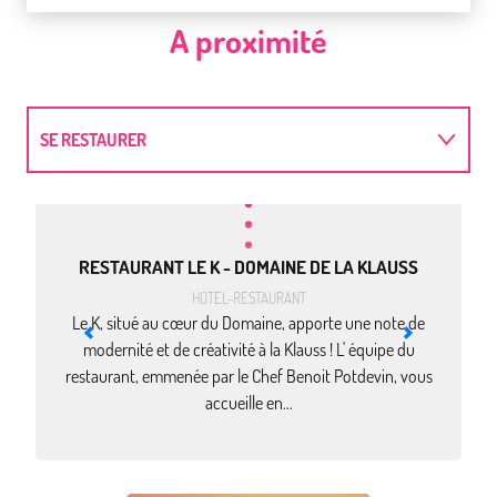
A proximité
SE RESTAURER
à par
2
DORMIR
RESTAURANT LE K - DOMAINE DE LA KLAUSS
ACTIVITÉS
HOTEL-RESTAURANT
Le K, situé au cœur du Domaine, apporte une note de
modernité et de créativité à la Klauss ! L' équipe du
Kl
restaurant, emmenée par le Chef Benoit Potdevin, vous
accueille en...