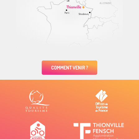
Lille
ALLEMAGNE
Thionville
Paris
Strasbourg
COMMENT VENIR ?