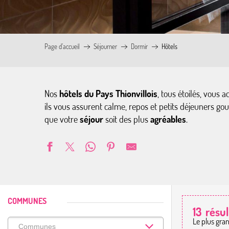
Page d’accueil
Séjourner
Dormir
Hôtels
Nos
hôtels du Pays Thionvillois
, tous étoilés, vous a
ils vous assurent calme, repos et petits déjeuners gour
que votre
séjour
soit des plus
agréables
.
COMMUNES
13
résul
Le plus gra