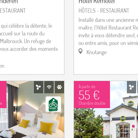
anderen
Hôtel Remotel
RESTAURANT
HÔTELS - RESTAURANT
Installé dans une ancienne 
qui célèbre la détente, le
maître, l’Hôtel Restaurant 
’accueil sur la route du
invite à vous détendre seul, 
Malbrouck. Un refuge de
ou entre amis, pour un sémina
vous accorder des moments
Knutange
en
À partir de
55 €
e
Chambre double