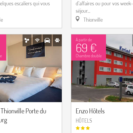
elques escaliers qui vous
d’affaires ou pour vos week
séjour...
le
Thionville
À partir de
69 €
e
Chambre double
 Thionville Porte du
Enzo Hôtels
urg
HÔTELS