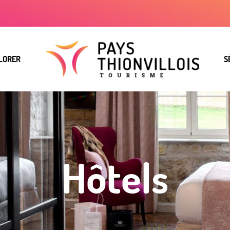
LORER
S
Hôtels