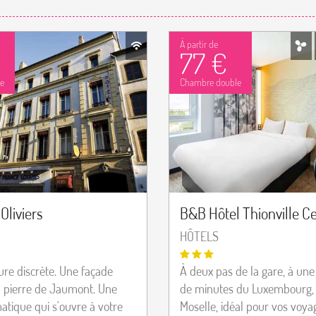
À partir de
77 €
e
Chambre double
Oliviers
B&B Hôtel Thionville C
HÔTELS
re discrète. Une façade
À deux pas de la gare, à une
 pierre de Jaumont. Une
de minutes du Luxembourg, 
atique qui s'ouvre à votre
Moselle, idéal pour vos voya