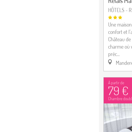
Relais M
HÔTELS - 
Une maison 
confort et l
Château de 
charme où 
préc...
Mander
À partir de
79 €
Chambre doubl