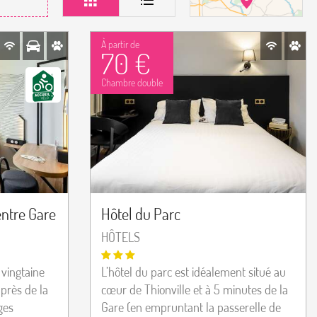
À partir de
70 €
Chambre double
entre Gare
Hôtel du Parc
HÔTELS
 vingtaine
L’hôtel du parc est idéalement situé au
près de la
cœur de Thionville et à 5 minutes de la
ges
Gare (en empruntant la passerelle de