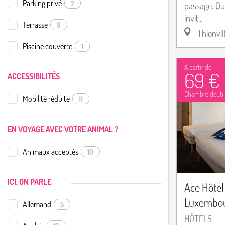
Parking privé
7
passage. Qu
invit...
Terrasse
9
Thionvil
Piscine couverte
1
À partir de
69 €
ACCESSIBILITÉS
Chambre doubl
Mobilité réduite
11
EN VOYAGE AVEC VOTRE ANIMAL ?
Animaux acceptés
10
ICI, ON PARLE
Ace Hôtel
Luxembo
Allemand
5
HÔTELS