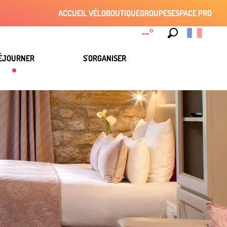
ACCUEIL VÉLO
BOUTIQUE
GROUPES
ESPACE PRO
--°
Recherche
ÉJOURNER
S'ORGANISER