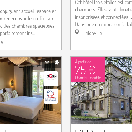
Cet hôtel trois étoiles est c
chambres. Elles sont climati
onjuguent accueil, espace et
insonorisées et connectées (wi
r redécouvrir le confort au
Dans une chambre confortable
ix. Des chambres spacieuses,
 parfaitement ins...
Thionville
le
À partir de
75 €
Chambre double