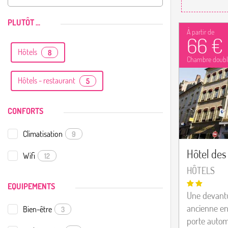
PLUTÔT ...
À partir de
66 €
Hôtels
8
Chambre doubl
Hôtels - restaurant
5
CONFORTS
Climatisation
9
Hôtel des 
Wifi
12
HÔTELS
EQUIPEMENTS
Une devantu
ancienne en
Bien-être
3
porte autom