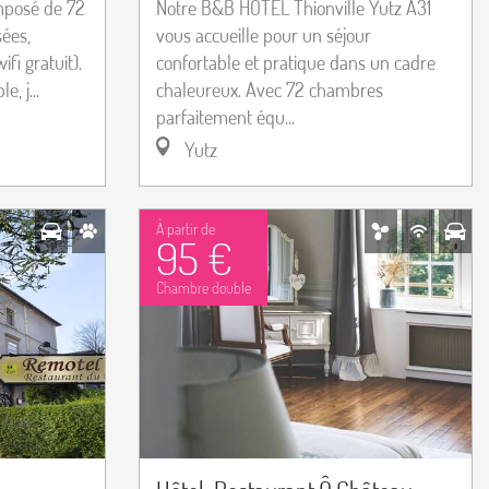
omposé de 72
Notre B&B HOTEL Thionville Yutz A31
sées,
vous accueille pour un séjour
fi gratuit).
confortable et pratique dans un cadre
, j...
chaleureux. Avec 72 chambres
parfaitement équ...
Yutz
À partir de
95 €
Chambre double