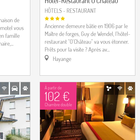
Hôtel-Restaurant Ô Château
HÔTELS - RESTAURANT
maison de
Ancienne demeure bâtie en 1906 par le
Remotel vous
Maître de forges, Guy de Wendel, l'hôtel-
en famille
restaurant "O'Château" va vous étonner.
ire,...
Prêts pour la visite ? Après av...
Hayange
À partir de
102 €
Chambre double