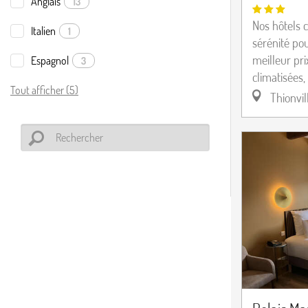
Anglais
13
Nos hôtels c
Italien
1
sérénité pou
meilleur pr
Espagnol
3
climatisées,
Tout afficher (5)
Thionvil