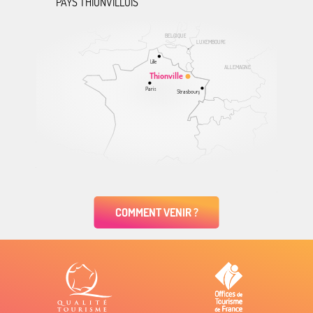
PAYS THIONVILLOIS
BELGIQUE
LUXEMBOURG
Lille
ALLEMAGNE
Thionville
Paris
Strasbourg
COMMENT VENIR ?