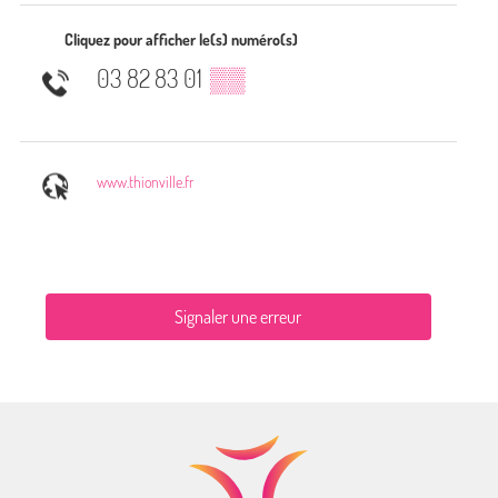
Cliquez pour afficher le(s) numéro(s)
03 82 83 01
▒▒
www.thionville.fr
Signaler une erreur