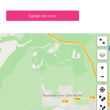
Signaler une erreur
+
−