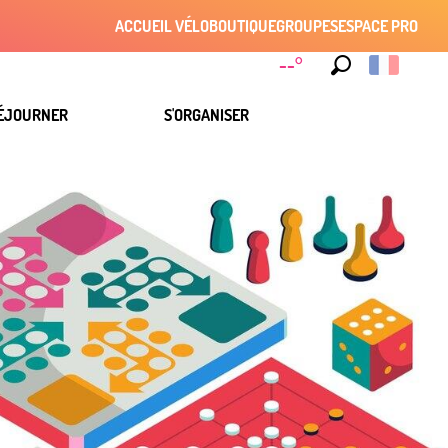
ACCUEIL VÉLO
BOUTIQUE
GROUPES
ESPACE PRO
--°
Recherche
ÉJOURNER
S'ORGANISER