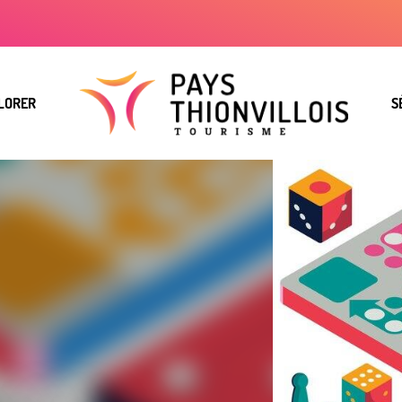
LORER
S