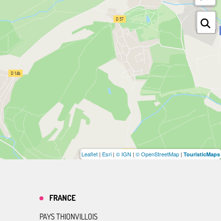
Leaflet
|
Esri
|
© IGN
|
© OpenStreetMap
|
TouristicMaps
FRANCE
PAYS THIONVILLOIS