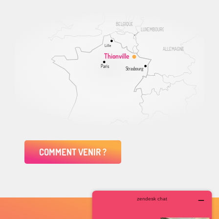
BELGIQUE
LUXEMBOURG
Lille
ALLEMAGNE
Thionville
Paris
Strasbourg
COMMENT VENIR ?