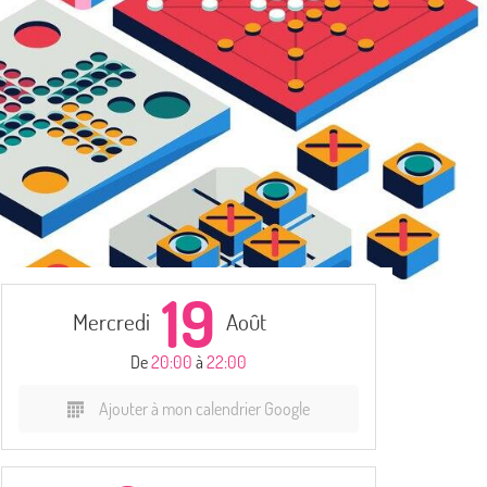
19
Mercredi
Août
De
20:00
à
22:00
Ajouter à mon calendrier Google