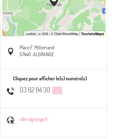
Place F. Mitterrand
57440
ALGRANGE
Cliquez pour afficher le(s) numéro(s)
03 82 84 30
▒▒
ville-algrange.fr