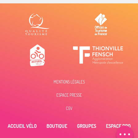
MENTIONS LÉGALES
Description
ESPACE PRESSE
Prestations
Tarifs
CGV
Horaires
ACCUEIL VÉLO
BOUTIQUE
GROUPES
ESPACE PRO
Contacter par
email