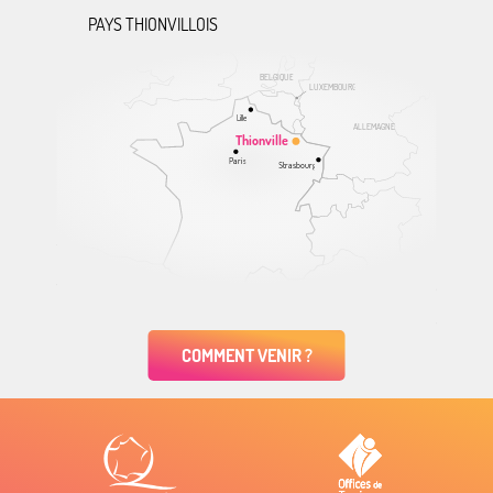
PAYS THIONVILLOIS
BELGIQUE
LUXEMBOURG
Lille
ALLEMAGNE
Thionville
Paris
Strasbourg
COMMENT VENIR ?