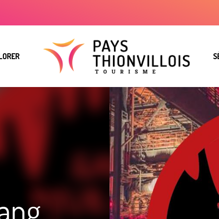
LORER
S
Sang