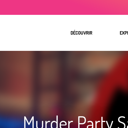
Aller
au
contenu
principal
DÉCOUVRIR
EXP
Murder Party 