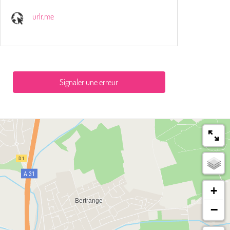
urlr.me
Signaler une erreur
+
−