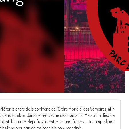
différents chefs de la confrérie de l'Ordre Mondial des Vampires, afin
nt dans l'ombre, dans ce lieu caché des humains. Mais au milieu de
ant l'entente déjà fragile entre les confréries... Une expédition
les tensions, afin de maintenir la paix mondiale.