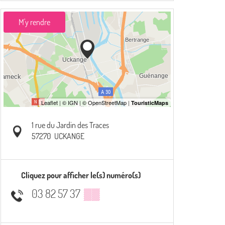
M'y rendre
1 rue du Jardin des Traces
57270
UCKANGE
Cliquez pour afficher le(s) numéro(s)
03 82 57 37
▒▒