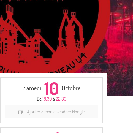
10
Samedi
Octobre
De
18:30
à
22:30
Ajouter à mon calendrier Google