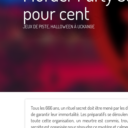
pour cent
JEUX DE PISTE,
HALLOWEEN
À UCKANGE
Tous les 666 ans, un rituel secret doit être mené par les 
de garantir leur immortalité. Les préparatifs se déroule
toute cette organisation, un meurtre est commis, troubl
secrète est organisée pour résoudre ce mystère et calmer 