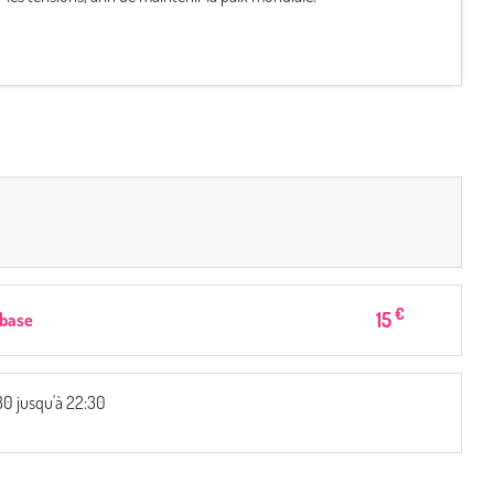
€
15
 base
30 jusqu'à 22:30