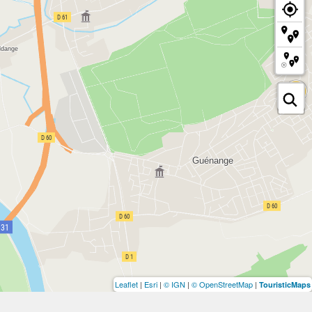
Leaflet
|
Esri
|
© IGN
|
© OpenStreetMap
|
TouristicMaps