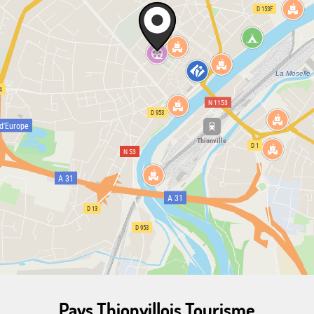
Pays Thionvillois Tourisme