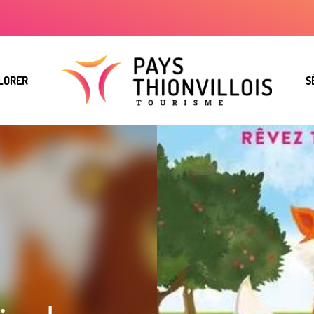
LORER
S