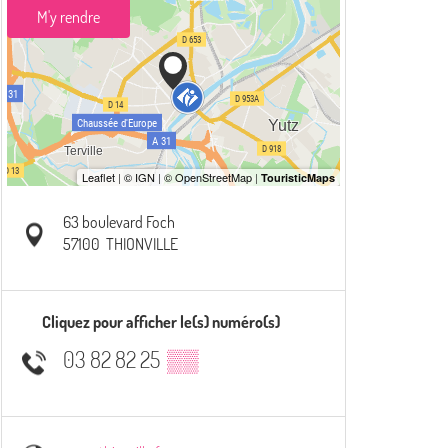
M'y rendre
63 boulevard Foch
57100
THIONVILLE
Cliquez pour afficher le(s) numéro(s)
03 82 82 25
▒▒