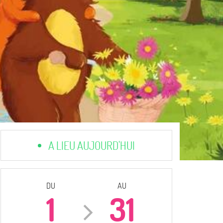
A LIEU AUJOURD'HUI
DU
AU
1
31