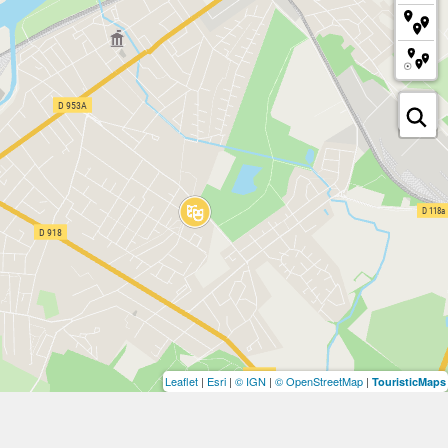
Leaflet
|
Esri
|
© IGN
|
© OpenStreetMap
|
TouristicMaps