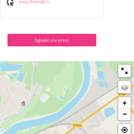
www.thionville.fr
Signaler une erreur
+
−