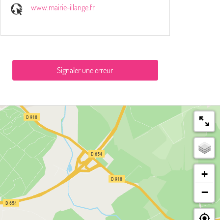
www.mairie-illange.fr
Signaler une erreur
+
−