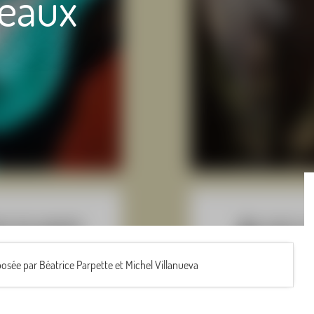
ceaux
osée par Béatrice Parpette et Michel Villanueva