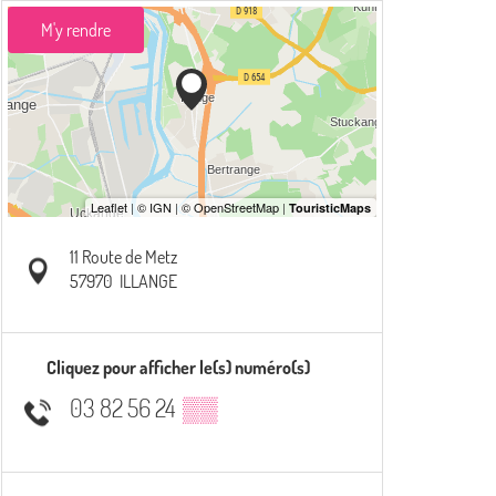
M'y rendre
11 Route de Metz
57970
ILLANGE
Cliquez pour afficher le(s) numéro(s)
03 82 56 24
▒▒