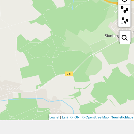
Leaflet
|
Esri
|
© IGN
|
© OpenStreetMap
|
TouristicMaps