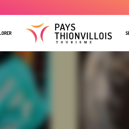
LORER
S