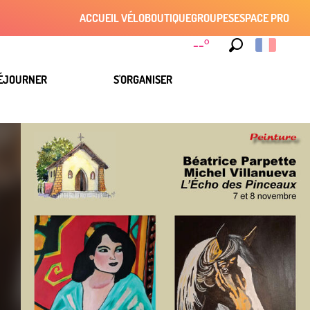
ACCUEIL VÉLO
BOUTIQUE
GROUPES
ESPACE PRO
--°
Recherche
ÉJOURNER
S'ORGANISER