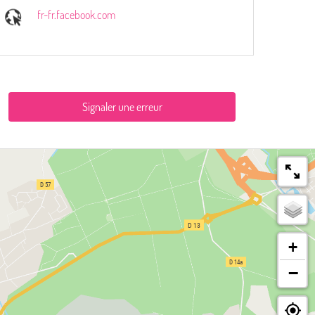
fr-fr.facebook.com
Signaler une erreur
+
−