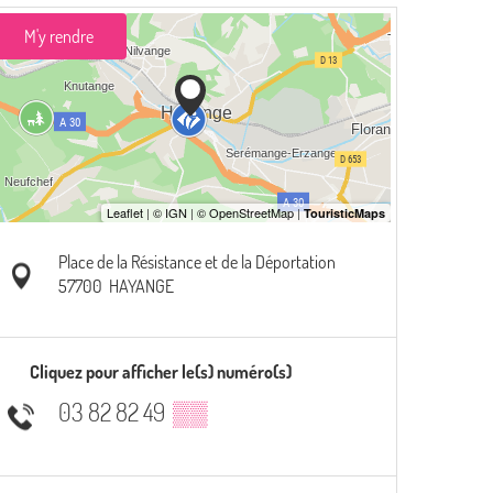
M'y rendre
Place de la Résistance et de la Déportation
57700
HAYANGE
Cliquez pour afficher le(s) numéro(s)
03 82 82 49
▒▒