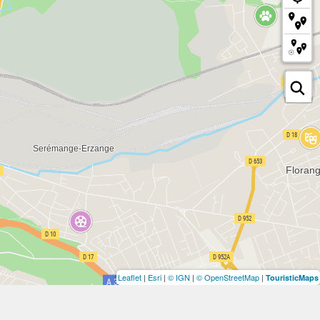
Leaflet
|
Esri
|
© IGN
|
© OpenStreetMap
|
TouristicMaps