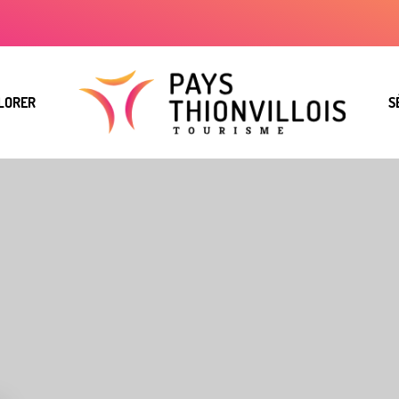
LORER
S