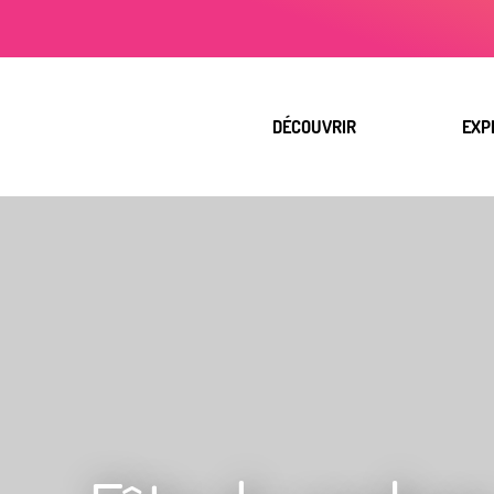
Aller
au
contenu
principal
DÉCOUVRIR
EXP