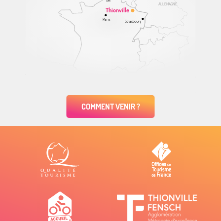
Lille
ALLEMAGNE
Thionville
Paris
Strasbourg
COMMENT VENIR ?