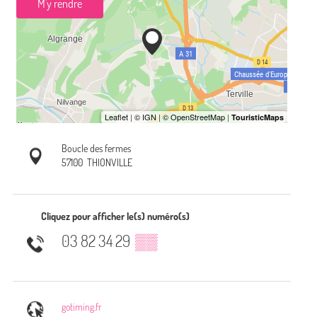
M'y rendre
Boucle des fermes
57100
THIONVILLE
Cliquez pour afficher le(s) numéro(s)
03 82 34 29
▒▒
gotiming.fr