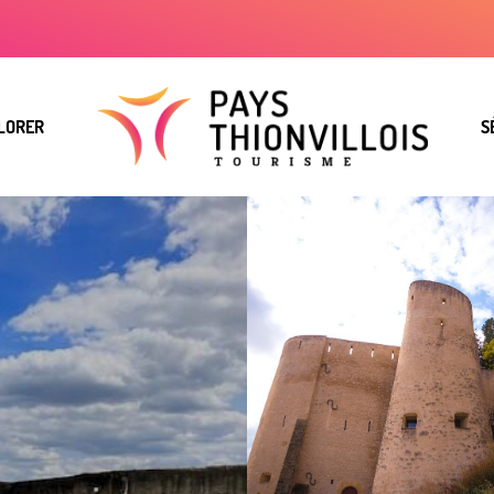
LORER
S