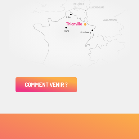
BELGIQUE
LUXEMBOURG
Lille
ALLEMAGNE
Thionville
Paris
Strasbourg
COMMENT VENIR ?