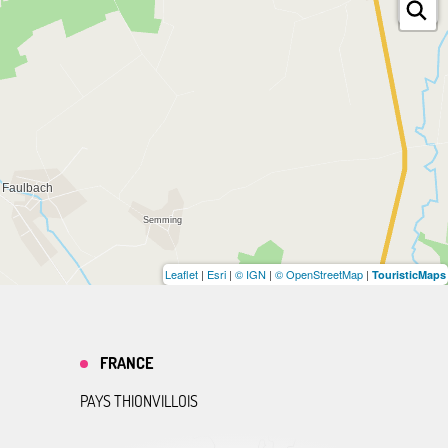
Leaflet
|
Esri
|
© IGN
|
© OpenStreetMap
|
TouristicMaps
FRANCE
PAYS THIONVILLOIS