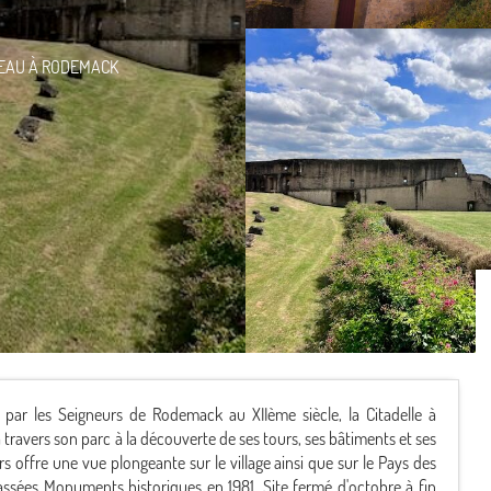
EAU
À RODEMACK
par les Seigneurs de Rodemack au XIIème siècle, la Citadelle à
avers son parc à la découverte de ses tours, ses bâtiments et ses
rs offre une vue plongeante sur le village ainsi que sur le Pays des
 classées Monuments historiques en 1981. Site fermé d'octobre à fin