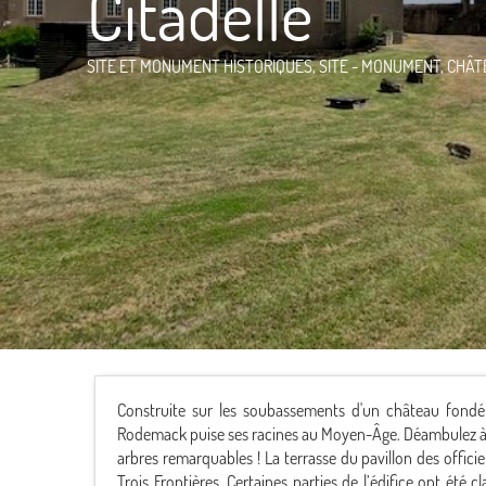
Citadelle
SITE ET MONUMENT HISTORIQUES,
SITE - MONUMENT,
CHÂT
Construite sur les soubassements d'un château fondé 
Rodemack puise ses racines au Moyen-Âge. Déambulez à tr
arbres remarquables ! La terrasse du pavillon des officie
Trois Frontières. Certaines parties de l’édifice ont été