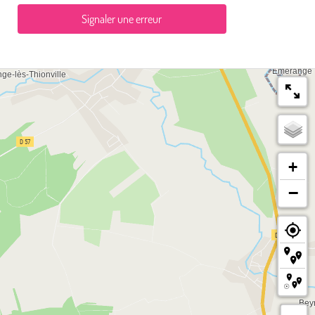
Signaler une erreur
+
−