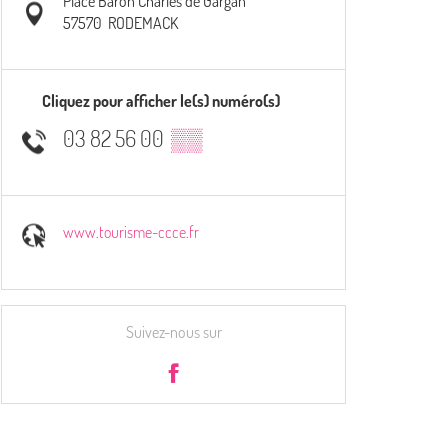
Place Baron Charles de Gargan
57570
RODEMACK
Cliquez pour afficher le(s) numéro(s)
03 82 56 00
▒▒
www.tourisme-ccce.fr
Suivez-nous sur