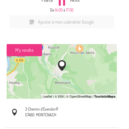
De
14:00
à
17:00
Ajouter à mon calendrier Google
M'y rendre
3 Chemin d'Evendorff
57480
MONTENACH