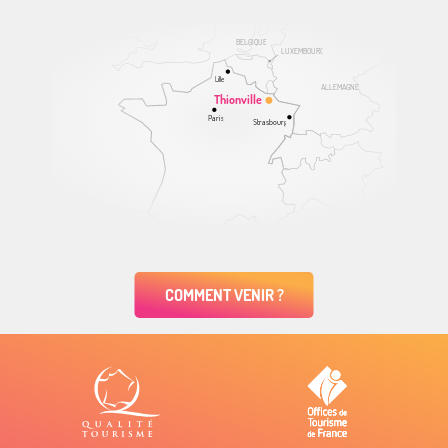
BELGIQUE
LUXEMBOURG
Lille
ALLEMAGNE
Thionville
Paris
Strasbourg
COMMENT VENIR ?