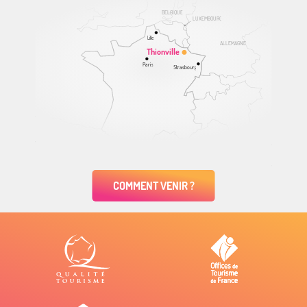
BELGIQUE
LUXEMBOURG
Lille
ALLEMAGNE
Thionville
Paris
Strasbourg
COMMENT VENIR ?