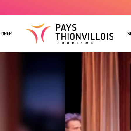
LORER
S