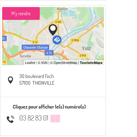
M'y rendre
30 boulevard Foch
57100
THIONVILLE
Cliquez pour afficher le(s) numéro(s)
03 82 83 01
▒▒