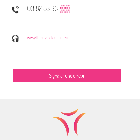
03 82 53 33
▒▒
www.thionvilletourisme.fr
Signaler une erreur