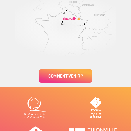
BELGIQUE
LUXEMBOURG
Lille
ALLEMAGNE
Thionville
Paris
Strasbourg
COMMENT VENIR ?