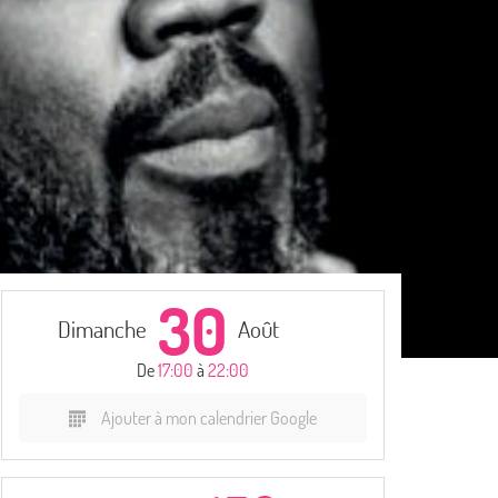
30
Dimanche
Août
De
17:00
à
22:00
Ajouter à mon calendrier Google