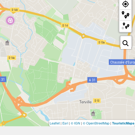
Leaflet
|
Esri
|
© IGN
|
© OpenStreetMap
|
TouristicMaps