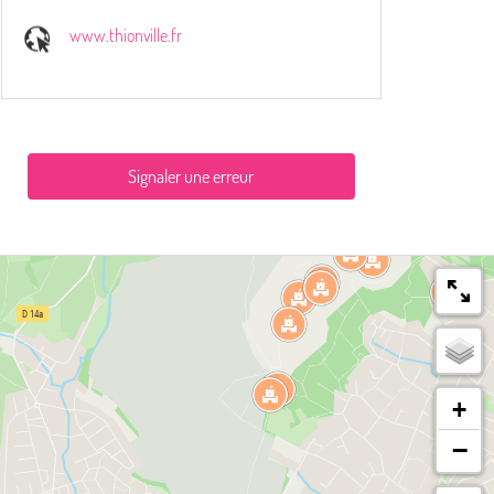
www.thionville.fr
Signaler une erreur
+
−