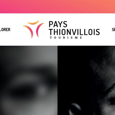
LORER
S