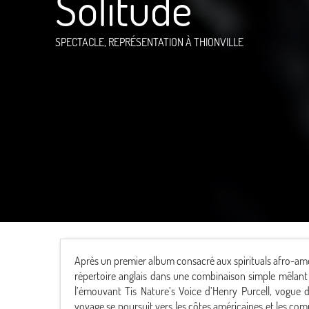
Solitude
SPECTACLE, REPRÉSENTATION
À THIONVILLE
Après un premier album consacré aux spirituals afro-amé
répertoire anglais dans une combinaison simple mêlant e
l’émouvant Tis Nature’s Voice d’Henry Purcell, vogue
voyage se poursuit vers les côtes américaines et les co