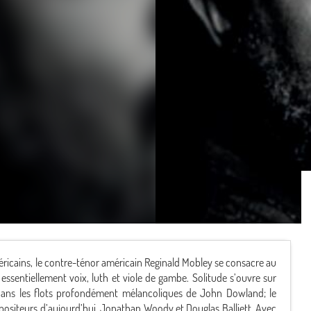
ricains, le contre-ténor américain Reginald Mobley se consacre au
ssentiellement voix, luth et viole de gambe. Solitude s’ouvre sur
 dans les flots profondément mélancoliques de John Dowland; le
mpositeurs d’aujourd’hui, Jonathan Woody et Douglas Balliett. Avec