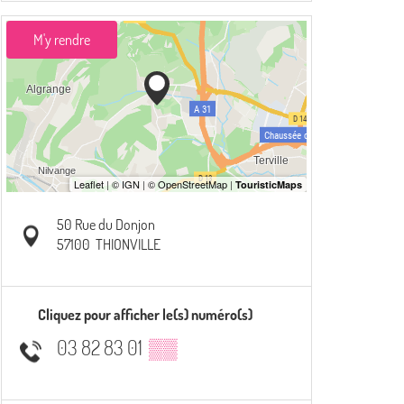
M'y rendre
50 Rue du Donjon
57100
THIONVILLE
Cliquez pour afficher le(s) numéro(s)
03 82 83 01
▒▒