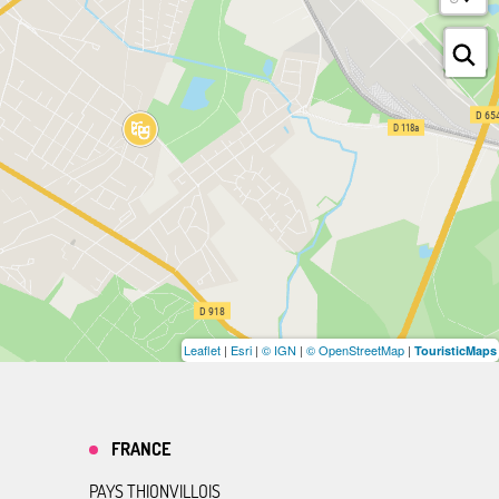
Leaflet
|
Esri
|
© IGN
|
© OpenStreetMap
|
TouristicMaps
FRANCE
PAYS THIONVILLOIS