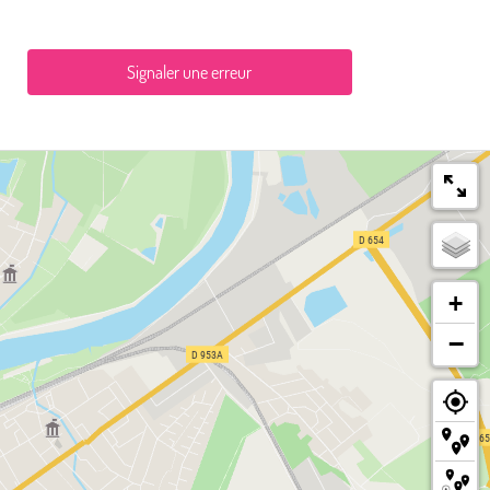
Signaler une erreur
+
−