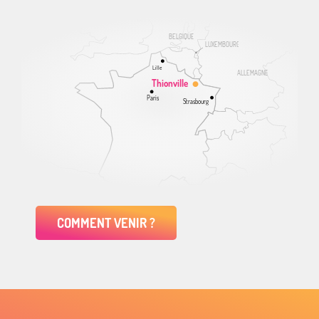
BELGIQUE
LUXEMBOURG
Lille
ALLEMAGNE
Thionville
Paris
Strasbourg
COMMENT VENIR ?