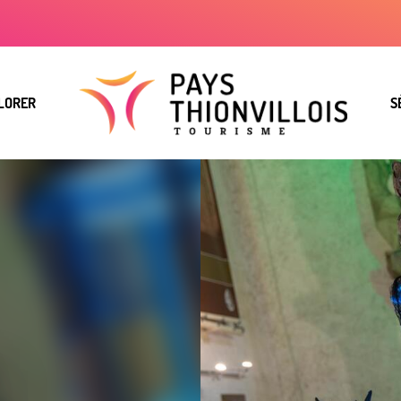
LORER
S