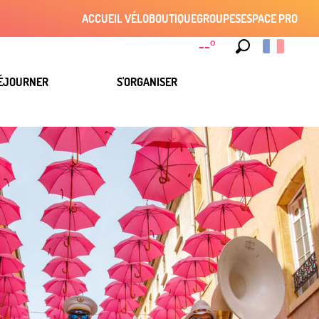
ACCUEIL VÉLO
BOUTIQUE
GROUPES
ESPACE PRO
--°
Recherche
ÉJOURNER
S'ORGANISER