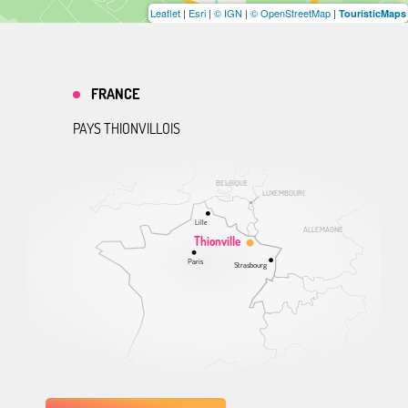
Leaflet
|
Esri
|
© IGN
|
© OpenStreetMap
|
TouristicMaps
FRANCE
PAYS THIONVILLOIS
BELGIQUE
LUXEMBOURG
Lille
ALLEMAGNE
Thionville
Paris
Strasbourg