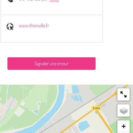
www.thionville.fr
Signaler une erreur
+