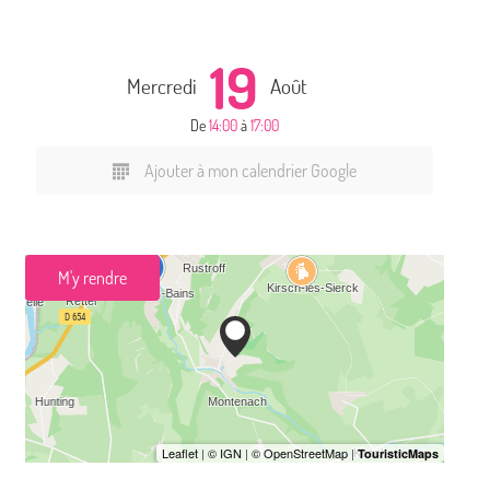
19
Mercredi
Août
De
14:00
à
17:00
Ajouter à mon calendrier Google
M'y rendre