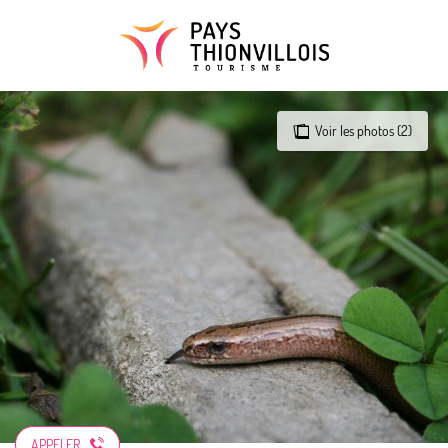
Aller
au
contenu
principal
Voir les photos (2)
APPELER