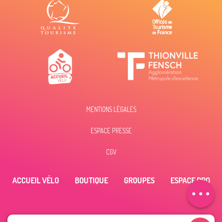
MENTIONS LÉGALES
Description
ESPACE PRESSE
Prestations
Tarifs
CGV
Horaires
ACCUEIL VÉLO
BOUTIQUE
GROUPES
ESPACE PRO
Contacter par
email