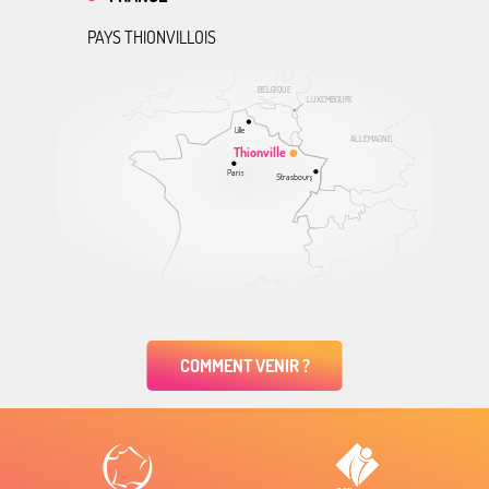
PAYS THIONVILLOIS
BELGIQUE
LUXEMBOURG
Lille
ALLEMAGNE
Thionville
Paris
Strasbourg
COMMENT VENIR ?