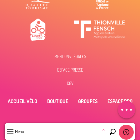
MENTIONS LÉGALES
Description
ESPACE PRESSE
Prestations
Tarifs
CGV
Horaires
ACCUEIL VÉLO
BOUTIQUE
GROUPES
ESPACE PRO
Contacter par
email
--°
Menu
Recherche