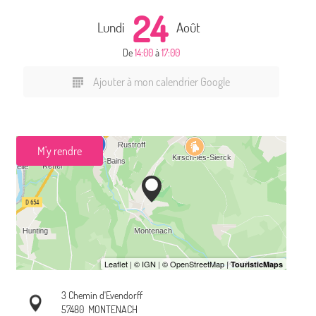
24
Lundi
Août
De
14:00
à
17:00
Ajouter à mon calendrier Google
M'y rendre
3 Chemin d'Evendorff
57480
MONTENACH