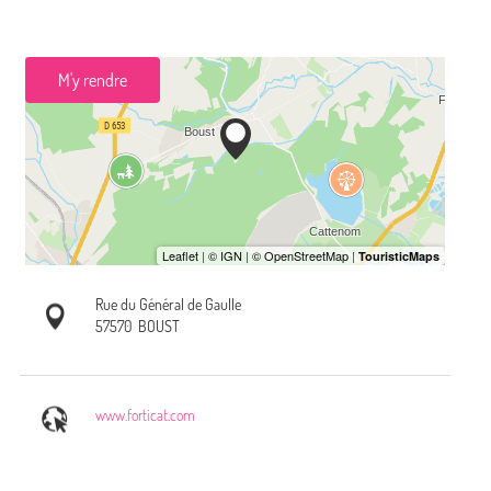
M'y rendre
Rue du Général de Gaulle
57570
BOUST
www.forticat.com