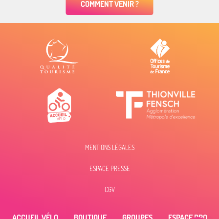
COMMENT VENIR ?
MENTIONS LÉGALES
ESPACE PRESSE
Description
Prestations
CGV
Ouvertures
ACCUEIL VÉLO
BOUTIQUE
GROUPES
ESPACE PRO
Contacter par