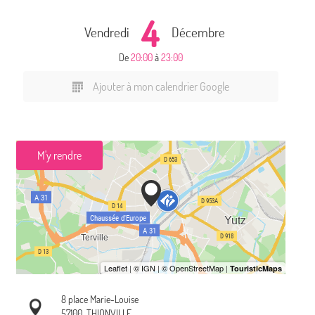
4
Vendredi
Décembre
De
20:00
à
23:00
Ajouter à mon calendrier Google
M'y rendre
8 place Marie-Louise
57100
THIONVILLE