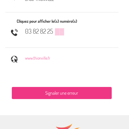
Cliquez pour afficher le(s) numéro(s)
03 82 82 25
▒▒
www.thionville.fr
Signaler une erreur