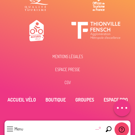
MENTIONS LÉGALES
ESPACE PRESSE
Description
Tarifs
CGV
Horaires
ACCUEIL VÉLO
BOUTIQUE
GROUPES
ESPACE PRO
Contacter par
email
--°
Menu