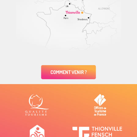
Lille
ALLEMAGNE
Thionville
Paris
Strasbourg
COMMENT VENIR ?