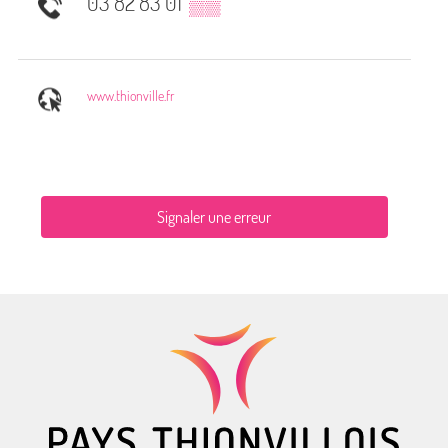
03 82 83 01
▒▒
www.thionville.fr
Signaler une erreur