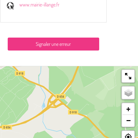
www.mairie-illange.fr
Signaler une erreur
+
−