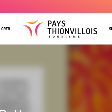
LORER
S