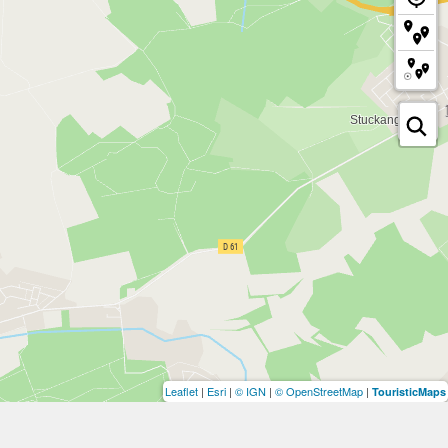
Leaflet
|
Esri
|
© IGN
|
© OpenStreetMap
|
TouristicMaps