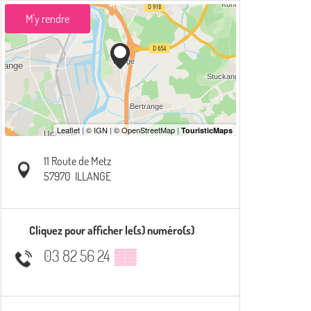
M'y rendre
11 Route de Metz
57970
ILLANGE
Cliquez pour afficher le(s) numéro(s)
03 82 56 24
▒▒