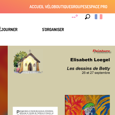
ACCUEIL VÉLO
BOUTIQUE
GROUPES
ESPACE PRO
--°
Recherche
ÉJOURNER
S'ORGANISER