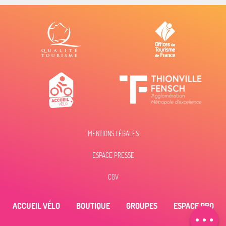
MENTIONS LÉGALES
ESPACE PRESSE
Description
Prestations
CGV
Ouvertures
ACCUEIL VÉLO
BOUTIQUE
GROUPES
ESPACE PRO
Contacter par
email