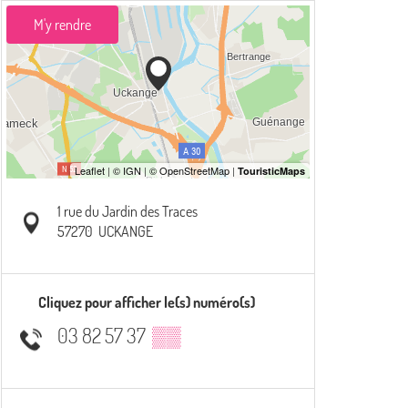
M'y rendre
1 rue du Jardin des Traces
57270
UCKANGE
Cliquez pour afficher le(s) numéro(s)
03 82 57 37
▒▒