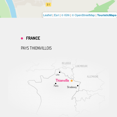
Leaflet
|
Esri
|
© IGN
|
© OpenStreetMap
|
TouristicMaps
FRANCE
PAYS THIONVILLOIS
BELGIQUE
LUXEMBOURG
Lille
ALLEMAGNE
Thionville
Paris
Strasbourg