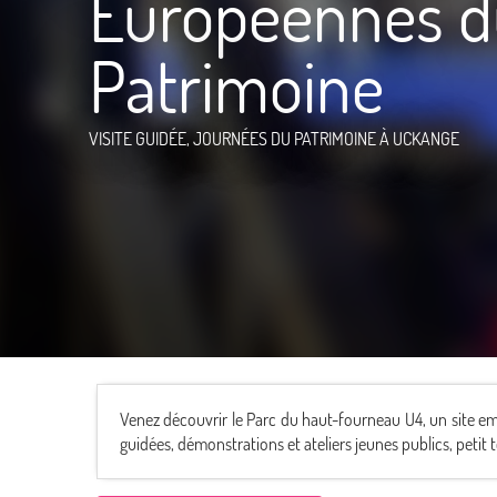
Européennes d
Patrimoine
VISITE GUIDÉE,
JOURNÉES DU PATRIMOINE
À UCKANGE
Venez découvrir le Parc du haut-fourneau U4, un site em
guidées, démonstrations et ateliers jeunes publics, petit