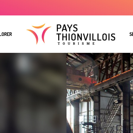
LORER
S