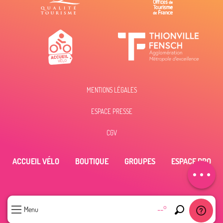
MENTIONS LÉGALES
Description
ESPACE PRESSE
Prestations
Tarifs
CGV
Horaires
ACCUEIL VÉLO
BOUTIQUE
GROUPES
ESPACE PRO
Contacter par
email
--°
Menu
Recherche