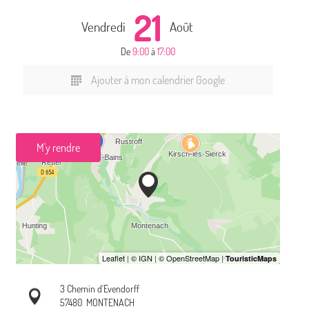
21
Vendredi
Août
De
9:00
à
17:00
Ajouter à mon calendrier Google
M'y rendre
3 Chemin d'Evendorff
57480
MONTENACH