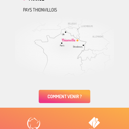
PAYS THIONVILLOIS
BELGIQUE
LUXEMBOURG
Lille
ALLEMAGNE
Thionville
Paris
Strasbourg
COMMENT VENIR ?