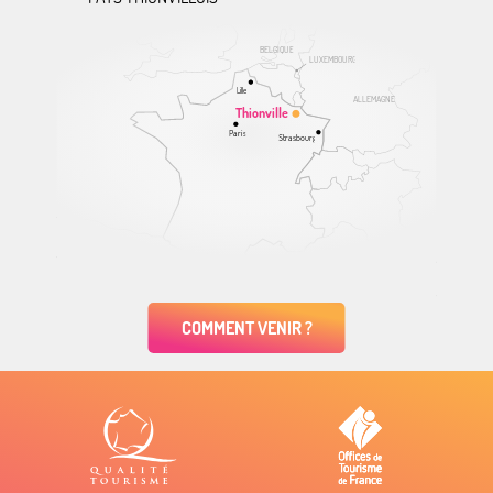
BELGIQUE
LUXEMBOURG
Lille
ALLEMAGNE
Thionville
Paris
Strasbourg
COMMENT VENIR ?